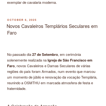
exemplar de cavalaria moderna.
POSTED
OCTOBER 6, 2025
ON
Novos Cavaleiros Templários Seculares em
Faro
No passado dia
27 de Setembro
, em cerimónia
solenemente realizada na
Igreja de São Francisco em
Faro
, novos Cavaleiros e Damas Seculares de várias
regiões do país foram Armados, num evento que marcou
um momento de júbilo e renovação da vocação Templária,
reunindo a OSMTHU em marcada atmosfera de festa e
fraternidade.
A Celebração da Armação