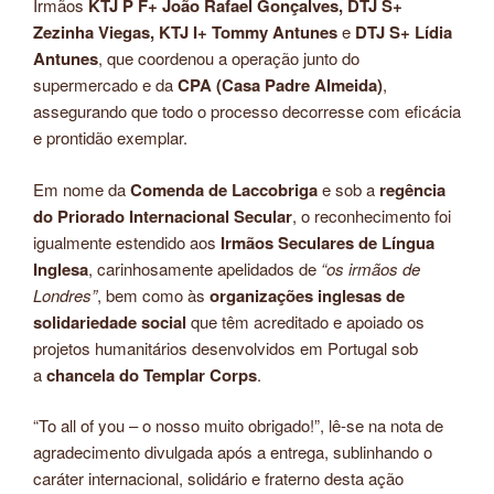
Irmãos
KTJ P F+ João Rafael Gonçalves, DTJ S+
Zezinha Viegas, KTJ I+ Tommy Antunes
e
DTJ S+ Lídia
Antunes
, que coordenou a operação junto do
supermercado e da
CPA (Casa Padre Almeida)
,
assegurando que todo o processo decorresse com eficácia
e prontidão exemplar.
Em nome da
Comenda de Laccobriga
e sob a
regência
do Priorado Internacional Secular
, o reconhecimento foi
igualmente estendido aos
Irmãos Seculares de Língua
Inglesa
, carinhosamente apelidados de
“os irmãos de
Londres”
, bem como às
organizações inglesas de
solidariedade social
que têm acreditado e apoiado os
projetos humanitários desenvolvidos em Portugal sob
a
chancela do Templar Corps
.
“To all of you – o nosso muito obrigado!”, lê-se na nota de
agradecimento divulgada após a entrega, sublinhando o
caráter internacional, solidário e fraterno desta ação