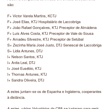
são:
F+ Victor Varela Martins, KCTJ
F+ José Elias, KTJ Hospitalário de Laccobriga
F+ João Rafael Gonçalves, KTJ Preceptor de Almádena
F+ Luís Alves Costa, KTJ Preceptor de Vale do Sousa
F+ Amadeu Silvestre, KTJ Preceptor de Setúbal
S+ Zezinha Maria José Justo, DTJ Senescal de Laccobriga
S+ Lidia Antunes, DTJ
I+ Nelson Santos, KTJ
I+ Anita Leal, DTJ
I+ José Eusébio, KTJ
I+ Thomas Antunes, KTJ
I+ Sandra Oliveira, DTJ
A estes juntam-se os de Espanha e Inglaterra, cooperantes
à distância.
A estes, vários Voluntários da CPA se juntaram para gerir