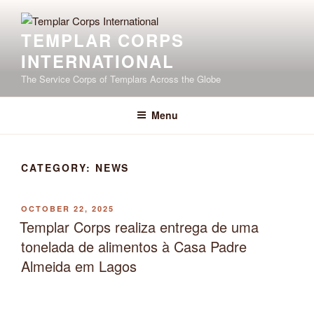
Skip
to
TEMPLAR CORPS
content
INTERNATIONAL
The Service Corps of Templars Across the Globe
Menu
CATEGORY:
NEWS
POSTED
OCTOBER 22, 2025
ON
Templar Corps realiza entrega de uma
tonelada de alimentos à Casa Padre
Almeida em Lagos