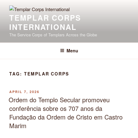
Skip
to
TEMPLAR CORPS
content
INTERNATIONAL
The Service Corps of Templars Across the Globe
Menu
TAG:
TEMPLAR CORPS
POSTED
APRIL 7, 2026
ON
Ordem do Templo Secular promoveu
conferência sobre os 707 anos da
Fundação da Ordem de Cristo em Castro
Marim