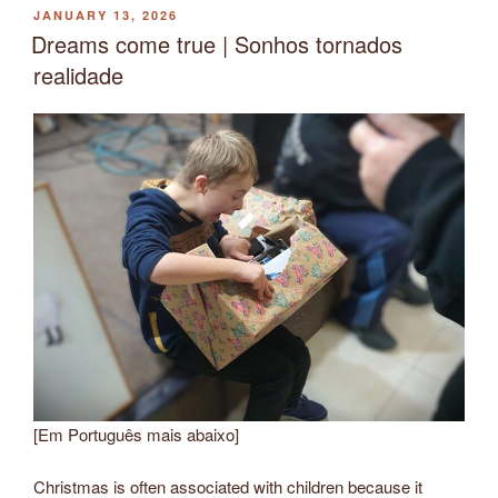
POSTED
JANUARY 13, 2026
ON
Dreams come true | Sonhos tornados
realidade
[Em Português mais abaixo]
Christmas is often associated with children because it